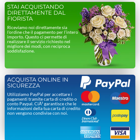
STAI ACQUISTANDO
DIRETTAMENTE DAL
FIORISTA
Riceviamo noi direttamente sia
l’ordine che il pagamento per l’intero
importo. Questo ci permette di
realizzare il servizio richiesto nel
migliore dei modi, con reciproca
soddisfazione.
ACQUISTA ONLINE IN
SICUREZZA
Utilizziamo PayPal per accettare i
pagamenti tramite carta di credito o
conto Paypal. CiÃ² garantisce che le
informazioni della tua carta di credito
non vengono condivise con noi.