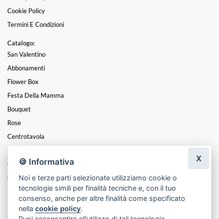
Cookie Policy
Termini E Condizioni
Catalogo:
San Valentino
Abbonamenti
Flower Box
Festa Della Mamma
Bouquet
Rose
Centrotavola
Mazzi
X
🍪 Informativa
Coroncine
Noi e terze parti selezionate utilizziamo cookie o
Composizioni
tecnologie simili per finalità tecniche e, con il tuo
Funebre
consenso, anche per altre finalità come specificato
nella
cookie policy
.
Puoi acconsentire all’utilizzo di tali tecnologie