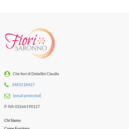
Che fiori di Debellini Claudia
3483218427
[email protected]
P. IVA 03266190127
Chi Siamo
Come Funziona