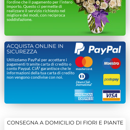
l’ordine che il pagamento per l’intero
importo. Questo ci permette di
realizzare il servizio richiesto nel
migliore dei modi, con reciproca
soddisfazione.
ACQUISTA ONLINE IN
SICUREZZA
Utilizziamo PayPal per accettare i
pagamenti tramite carta di credito o
conto Paypal. CiÃ² garantisce che le
informazioni della tua carta di credito
non vengono condivise con noi.
CONSEGNA A DOMICILIO DI FIORI E PIANTE