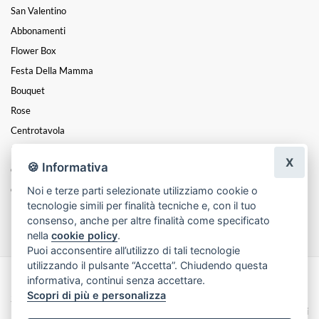
San Valentino
Abbonamenti
Flower Box
Festa Della Mamma
Bouquet
Rose
Centrotavola
Mazzi
X
🍪 Informativa
Coroncine
Noi e terze parti selezionate utilizziamo cookie o
Composizioni
tecnologie simili per finalità tecniche e, con il tuo
Funebre
consenso, anche per altre finalità come specificato
nella
cookie policy
.
Puoi acconsentire all’utilizzo di tali tecnologie
utilizzando il pulsante “Accetta”. Chiudendo questa
informativa, continui senza accettare.
Made with
by
Infoser.it
-
Realizzazione Siti ecommerce per Fioristi
- ©
Scopri di più e personalizza
2026
Privacy Policy
Cookie Policy
Termini e Condizioni