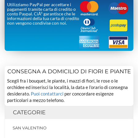
Utilizziamo PayPal per accettare i
pagamenti tramite carta di credito o
conto Paypal. CiÃ² garantisce che le
informazioni della tua carta di credito
non vengono condivise con noi.
CONSEGNA A DOMICILIO DI FIORI E PIANTE
Scegli fra i bouquet, le piante, i mazzi di fiori, le rose o le
orchidee ed inserisci la località, la data e l’orario di consegna
desiderato.
Puoi contattarci
per concordare esigenze
particolari a mezzo telefono.
CATEGORIE
SAN VALENTINO