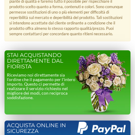
piante di qualità e faremo tutto il possibile per rispecchiare il
prodotto scelto quanto a forma, contenuti e colori. Sono comunque
permesse sostituzioni di uno o più elementi per difficoltà di
reperibilità sul mercato e deperibilità del prodotto. Tali sostituzioni
si intendono accettate dal cliente ordinante a condizione che il
prodotto offra almeno lo stesso rapporto qualità/prezzo. Puoi
sempre contattarci per concordare quanto ritieni necessario.
STAI ACQUISTANDO
DIRETTAMENTE DAL
FIORISTA
Riceviamo noi direttamente sia
l’ordine che il pagamento per l’intero
importo. Questo ci permette di
realizzare il servizio richiesto nel
migliore dei modi, con reciproca
soddisfazione.
ACQUISTA ONLINE IN
SICUREZZA