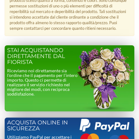
prodotto scelto quanto a forma, contenuti e colori. Sono comunque
permesse sostituzioni di uno o più elementi per difficoltà di
reperibilità sul mercato e deperibilità del prodotto. Tali sostituzioni
si intendono accettate dal cliente ordinante a condizione che il
prodotto offra almeno lo stesso rapporto qualità/prezzo. Puoi
sempre contattarci per concordare quanto ritieni necessario.
STAI ACQUISTANDO
DIRETTAMENTE DAL
FIORISTA
Riceviamo noi direttamente sia
l’ordine che il pagamento per l’intero
importo. Questo ci permette di
realizzare il servizio richiesto nel
migliore dei modi, con reciproca
soddisfazione.
ACQUISTA ONLINE IN
SICUREZZA
Utilizziamo PayPal per accettare i