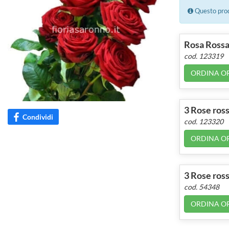
Questo prodo
Rosa Rossa 
cod. 123319
ORDINA O
3 Rose ros
Condividi
cod. 123320
ORDINA O
3 Rose ross
cod. 54348
ORDINA O