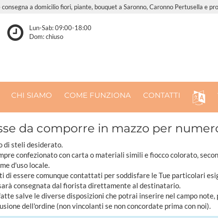
e consegna a domicilio fiori, piante, bouquet a Saronno, Caronno Pertusella e pro
Lun-Sab: 09:00-18:00
Dom: chiuso
CHI SIAMO
COME FUNZIONA
CONTATTI
sse da comporre in mazzo per numero d
o di steli desiderato.
pre confezionato con carta o materiali simili e fiocco colorato, seco
ome d'uso locale.
ti di essere comunque contattati per soddisfare le Tue particolari esi
sarà consegnata dal fiorista direttamente al destinatario.
tte salve le diverse disposizioni che potrai inserire nel campo note,
usione dell'ordine (non vincolanti se non concordate prima con noi).