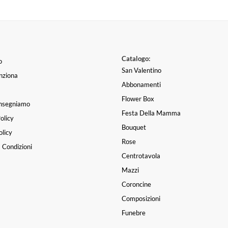
Catalogo:
o
San Valentino
nziona
Abbonamenti
Flower Box
nsegniamo
Festa Della Mamma
olicy
Bouquet
licy
Rose
 Condizioni
Centrotavola
Mazzi
Coroncine
Composizioni
Funebre