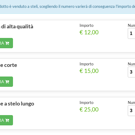
tto è venduto a steli, scegliendo il numero varierà di conseguenza l'importo d
di alta qualità
Importo
Num.
€ 12,00
RA
se corte
Importo
Num.
€ 15,00
RA
e a stelo lungo
Importo
Num.
€ 25,00
RA