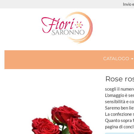
Invio 
CATALOGO
Rose ro
scegli il numer
L'omaggio è sem
sensibilità e c
Saremo ben lie
La confezione 
Quanto sopra fa
pagina di concl