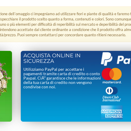
zione dell´omaggio ci impegniamo ad utilizzare fiori e piante di qualità e faremo t
rispecchiare il prodotto scelto quanto a forma, contenuti e colori. Sono comunq
 uno o più elementi per difficoltà di reperibilità sul mercato e deperibilità del pro
i intendono accettate dal cliente ordinante a condizione che il prodotto offra alm
tà/prezzo. Puoi sempre contattarci per concordare quanto ritieni necessario.
ACQUISTA ONLINE IN
SICUREZZA
Utilizziamo PayPal per accettare i
pagamenti tramite carta di credito o conto
Paypal. CiÃ² garantisce che le informazioni
della tua carta di credito non vengono
condivise con noi.