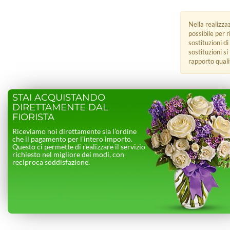
Nella realizza
possibile per 
sostituzioni di
sostituzioni s
rapporto quali
STAI ACQUISTANDO
DIRETTAMENTE DAL
FIORISTA
Riceviamo noi direttamente sia l’ordine
che il pagamento per l’intero importo.
Questo ci permette di realizzare il servizio
richiesto nel migliore dei modi, con
reciproca soddisfazione.