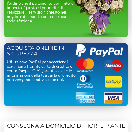
l’ordine che il pagamento per l’intero
importo. Questo ci permette di
realizzare il servizio richiesto nel
migliore dei modi, con reciproca
soddisfazione.
ACQUISTA ONLINE IN
SICUREZZA
Utilizziamo PayPal per accettare i
pagamenti tramite carta di credito o
conto Paypal. CiÃ² garantisce che le
informazioni della tua carta di credito
non vengono condivise con noi.
CONSEGNA A DOMICILIO DI FIORI E PIANTE