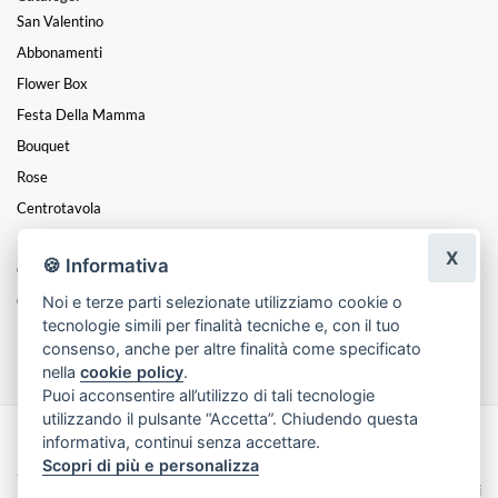
San Valentino
Abbonamenti
Flower Box
Festa Della Mamma
Bouquet
Rose
Centrotavola
Mazzi
X
🍪 Informativa
Coroncine
Noi e terze parti selezionate utilizziamo cookie o
Composizioni
tecnologie simili per finalità tecniche e, con il tuo
Funebre
consenso, anche per altre finalità come specificato
nella
cookie policy
.
Puoi acconsentire all’utilizzo di tali tecnologie
utilizzando il pulsante “Accetta”. Chiudendo questa
informativa, continui senza accettare.
Made with
by
Infoser.it
-
Realizzazione Siti ecommerce per Fioristi
- ©
Scopri di più e personalizza
2026
Privacy Policy
Cookie Policy
Termini e Condizioni