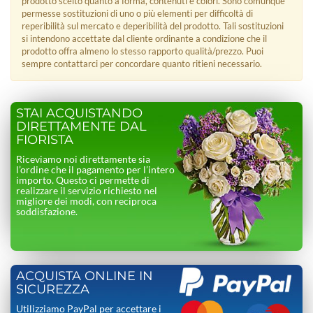
prodotto scelto quanto a forma, contenuti e colori. Sono comunque
permesse sostituzioni di uno o più elementi per difficoltà di
reperibilità sul mercato e deperibilità del prodotto. Tali sostituzioni
si intendono accettate dal cliente ordinante a condizione che il
prodotto offra almeno lo stesso rapporto qualità/prezzo. Puoi
sempre contattarci per concordare quanto ritieni necessario.
STAI ACQUISTANDO
DIRETTAMENTE DAL
FIORISTA
Riceviamo noi direttamente sia
l’ordine che il pagamento per l’intero
importo. Questo ci permette di
realizzare il servizio richiesto nel
migliore dei modi, con reciproca
soddisfazione.
ACQUISTA ONLINE IN
SICUREZZA
Utilizziamo PayPal per accettare i